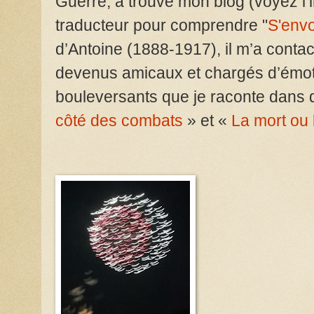
Guerre, a trouvé mon blog (voyez l’int
traducteur pour comprendre "
S'envo
d’Antoine (1888-1917), il m’a conta
devenus amicaux et chargés d’émotio
bouleversants que je raconte dans d
côté des combats
» et «
La mort ou 