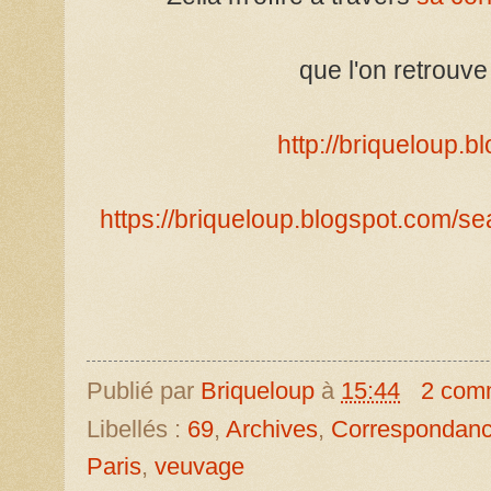
que l'on retrouve
http://briqueloup.
https://briqueloup.blogspot.com/
Publié par
Briqueloup
à
15:44
2 com
Libellés :
69
,
Archives
,
Correspondan
Paris
,
veuvage