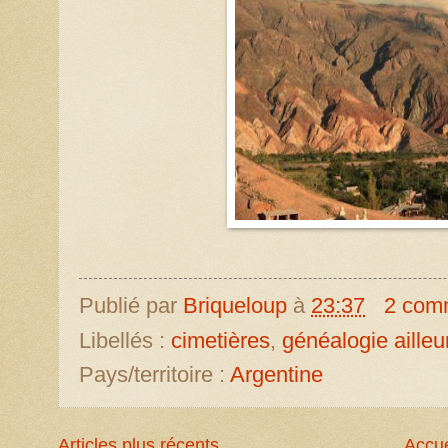
Publié par
Briqueloup
à
23:37
2 com
Libellés :
cimetières
,
généalogie ailleu
Pays/territoire :
Argentine
Articles plus récents
Accue