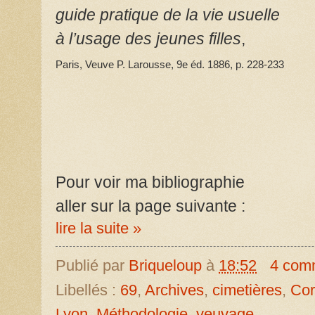
guide pratique de la vie usuelle
à l’usage des jeunes filles
,
Paris, Veuve P. Larousse, 9e éd.
1886
,
p. 228-233
Pour voir ma bibliographie
aller sur la page suivante :
lire la suite »
Publié par
Briqueloup
à
18:52
4 com
Libellés :
69
,
Archives
,
cimetières
,
Cor
Lyon
,
Méthodologie
,
veuvage