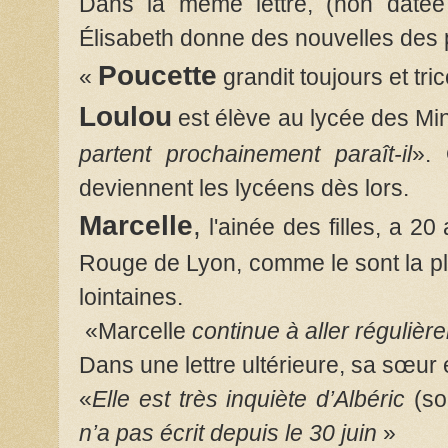
Dans la même lettre, (non datée 
Élisabeth donne des nouvelles des p
Poucette
«
grandit toujours et tri
Loulou
est élève au lycée des M
partent prochainement paraît-il
».
deviennent les lycéens dès lors.
Marcelle
,
l'ainée des filles, a 20 
Rouge de Lyon, comme le sont la pl
lointaines.
«Marcelle
continue à aller réguliè
Dans une lettre ultérieure, sa sœur é
«
Elle est très inquiète d’Albéric
(so
n’a pas écrit depuis le 30 juin
»