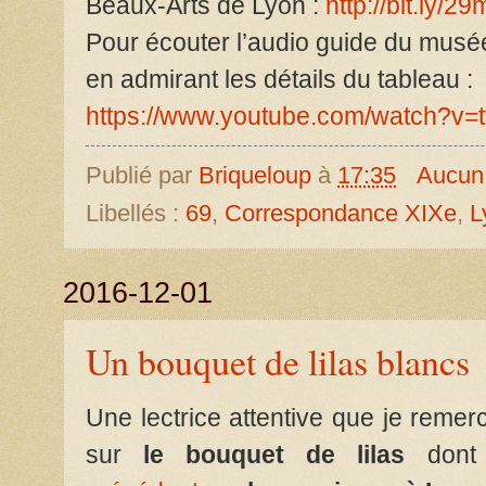
Beaux-Arts de Lyon :
http://bit.ly/
Pour écouter l’audio guide du musé
en admirant les détails du tableau :
https://www.youtube.com/watch?v
Publié par
Briqueloup
à
17:35
Aucun
Libellés :
69
,
Correspondance XIXe
,
L
2016-12-01
Un bouquet de lilas blancs
Une lectrice attentive que je remerc
sur
le bouquet de lilas
dont 