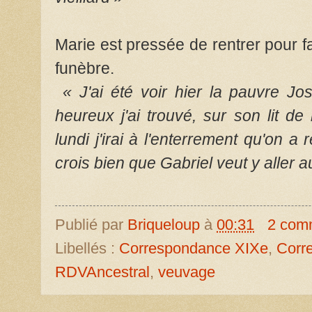
Marie est pressée de rentrer pour fai
funèbre.
« J'ai été voir hier la pauvre Jo
heureux j'ai trouvé, sur son lit de 
lundi j'irai à l'enterrement qu'on 
crois bien que Gabriel veut y aller a
Publié par
Briqueloup
à
00:31
2 com
Libellés :
Correspondance XIXe
,
Corr
RDVAncestral
,
veuvage