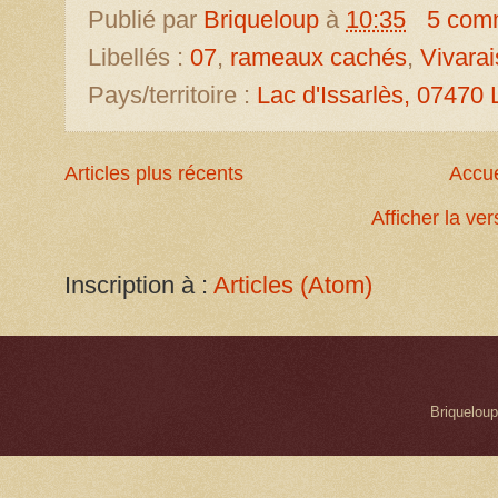
Publié par
Briqueloup
à
10:35
5 com
Libellés :
07
,
rameaux cachés
,
Vivarai
Pays/territoire :
Lac d'Issarlès, 07470 
Articles plus récents
Accue
Afficher la ve
Inscription à :
Articles (Atom)
Briqueloup