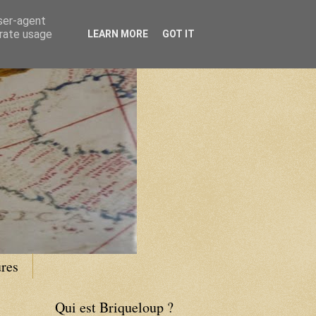
user-agent
erate usage
LEARN MORE
GOT IT
res
Qui est Briqueloup ?