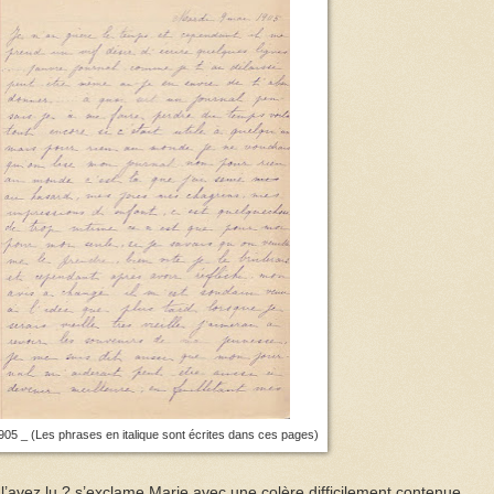
905 _ (Les phrases en italique sont écrites dans ces pages)
l’avez lu ? s’exclame Marie avec une colère difficilement contenue.