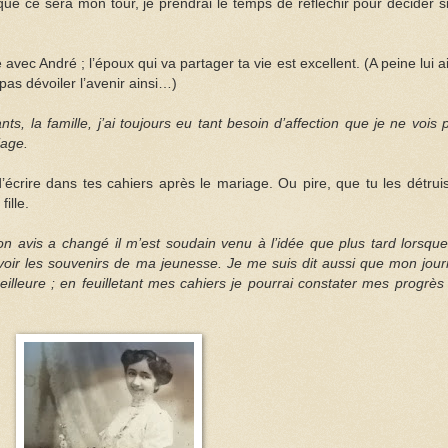
e ce sera mon tour, je prendrai le temps de réfléchir pour décider si
avec André ; l’époux qui va partager ta vie est excellent. (A peine lui ai
t pas dévoiler l’avenir ainsi…)
nts, la famille, j’ai toujours eu tant besoin d’affection que je ne vois 
iage.
crire dans tes cahiers après le mariage. Ou pire, que tu les détrui
ille.
n avis a changé il m’est soudain venu à l’idée que plus tard lorsque
 à revoir les souvenirs de ma jeunesse. Je me suis dit aussi que mon jour
eilleure ; en feuilletant mes cahiers je pourrai constater mes progrès