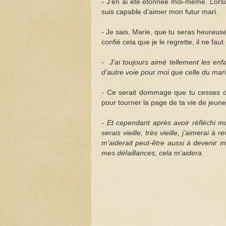
- J’en ai été étonnée moi-même. Lorsqu
suis capable d’aimer mon futur mari.
- Je sais, Marie, que tu seras heureuse 
confié cela que je le regrette, il ne fau
- J’ai toujours aimé tellement les enfa
d’autre voie pour moi que celle du mar
- Ce serait dommage que tu cesses d’é
pour tourner la page de ta vie de jeune f
-
Et cependant après avoir réfléchi mo
serais vieille, très vieille, j’aimerai
m’aiderait peut-être aussi à devenir m
mes défaillances, cela m’aidera.