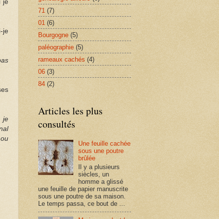
 je
71
(7)
01
(6)
-je
Bourgogne
(5)
paléographie
(5)
rameaux cachés
(4)
pas
06
(3)
84
(2)
ses
Articles les plus
 je
consultés
nal
 ou
Une feuille cachée
sous une poutre
brûlée
Il y a plusieurs
siècles, un
homme a glissé
une feuille de papier manuscrite
sous une poutre de sa maison.
Le temps passa, ce bout de ...