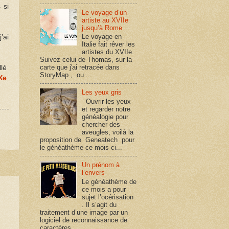
 si
Le voyage d’un
artiste au XVIIe
jusqu’à Rome
Le voyage en
’ai
Italie fait rêver les
artistes du XVIIe.
Suivez celui de Thomas, sur la
carte que j'ai retracée dans
llé
StoryMap , ou ...
Xe
Les yeux gris
Ouvrir les yeux
et regarder notre
généalogie pour
chercher des
aveugles, voilà la
proposition de Geneatech pour
le généathème ce mois-ci...
Un prénom à
l’envers
Le généathème de
ce mois a pour
sujet l’océrisation
. Il s’agit du
traitement d’une image par un
.
logiciel de reconnaissance de
caractères, ...