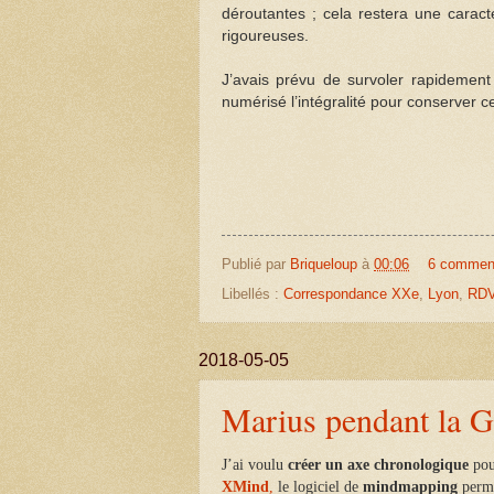
déroutantes ; cela restera une caracté
rigoureuses.
J’avais prévu de survoler rapidement c
numérisé l’intégralité pour conserver 
Publié par
Briqueloup
à
00:06
6 commen
Libellés :
Correspondance XXe
,
Lyon
,
RDV
2018-05-05
Marius pendant la 
J’ai voulu
créer un axe chronologique
pou
XMind
,
le logiciel de
mindmapping
perme