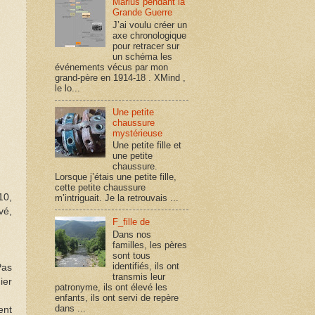
Marius pendant la
Grande Guerre
J’ai voulu créer un
axe chronologique
pour retracer sur
un schéma les
événements vécus par mon
grand-père en 1914-18 . XMind ,
le lo...
Une petite
chaussure
mystérieuse
Une petite fille et
une petite
chaussure.
Lorsque j’étais une petite fille,
cette petite chaussure
10,
m’intriguait. Je la retrouvais ...
vé,
F_fille de
Dans nos
familles, les pères
sont tous
identifiés, ils ont
Pas
transmis leur
ier
patronyme, ils ont élevé les
enfants, ils ont servi de repère
dans ...
ent