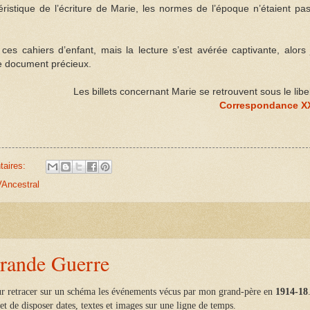
ristique de l’écriture de Marie, les normes de l’époque n’étaient pas
es cahiers d’enfant, mais la lecture s’est avérée captivante, alors j
ce document précieux.
Les billets concernant Marie se retrouvent sous le libe
Correspondance X
taires:
Ancestral
Grande Guerre
r retracer sur un schéma les événements vécus par mon grand-père en
1914-18
t de disposer dates, textes et images sur une ligne de temps.