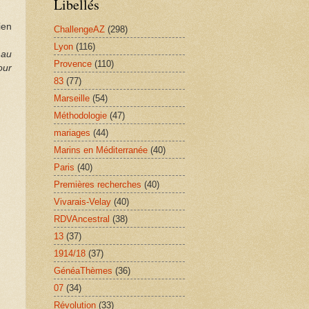
Libellés
ien
ChallengeAZ
(298)
Lyon
(116)
 au
Provence
(110)
our
83
(77)
Marseille
(54)
Méthodologie
(47)
mariages
(44)
Marins en Méditerranée
(40)
Paris
(40)
Premières recherches
(40)
Vivarais-Velay
(40)
RDVAncestral
(38)
13
(37)
1914/18
(37)
GénéaThèmes
(36)
07
(34)
Révolution
(33)