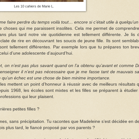
Les 10 cahiers de Marie L.
 me faire perdre du temps voilà tout… encore si c’était utile à quelqu’un 
t de choses qui me paraissent insolites. Cela me permet de comprendre
s plus tard notre vie quotidienne est tellement différente. Je lis 
clate de rire en découvrant tes soucis de jeune fille. Ils sont semblab
sont tellement différentes. Par exemple lors que tu prépares ton brev
 celui d’une adolescente d’aujourd’hui.
evet, on n’est pas plus savant quand on l’a obtenu qu’avant et comme D
d’enseigner il n’est pas nécessaire que je me fasse tant de mauvais s
e qu’un échec est une chose de bien minime importance.
illes mettent un point d’honneur à réussir avec de meilleurs résultats 
epuis 1968, les écoles sont mixtes et les filles se préparent à étudier
fessions qui leur plaisent.
ières petites filles ?
mêmes, sans précipitation. Tu racontes que Madeleine s’est décidée en d
is plus tard, le fiancé proposé par vos parents ?