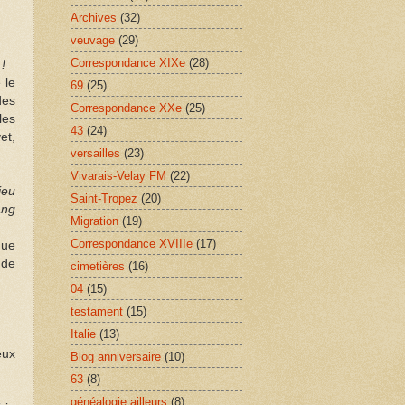
Archives
(32)
veuvage
(29)
Correspondance XIXe
(28)
!
 le
69
(25)
des
Correspondance XXe
(25)
les
43
(24)
et,
versailles
(23)
Vivarais-Velay FM
(22)
ieu
Saint-Tropez
(20)
ang
Migration
(19)
Correspondance XVIIIe
(17)
que
 de
cimetières
(16)
04
(15)
testament
(15)
Italie
(13)
eux
Blog anniversaire
(10)
63
(8)
généalogie ailleurs
(8)