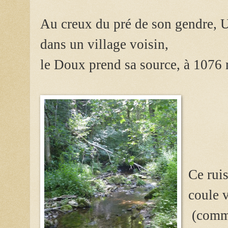
Au creux du pré de son gendre, U
dans u
n village voisin,
le Doux prend sa source,
à 1076 
Ce rui
coule 
(comm