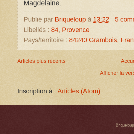
Magdelaine.
Publié par
Briqueloup
à
13:22
5 com
Libellés :
84
,
Provence
Pays/territoire :
84240 Grambois, Fra
Articles plus récents
Accue
Afficher la ve
Inscription à :
Articles (Atom)
Briqueloup