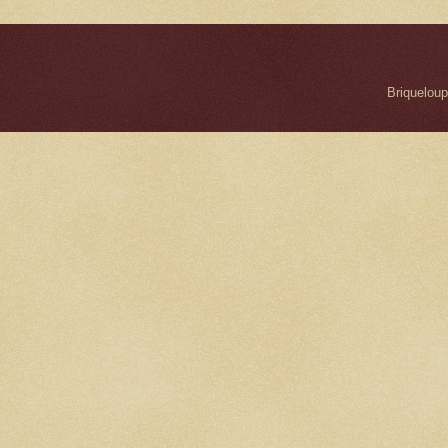
Briqueloup