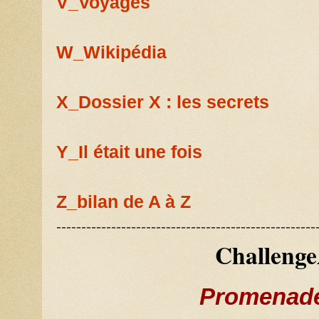
V_Voyages
W_Wikipédia
X_Dossier X : les secrets
Y_Il était une fois
Z_bilan de A à Z
----------------------------------------------------
Challeng
Promenade