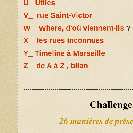
U_ Utiles
V_ rue Saint-Victor
W_ Where, d'où viennent-ils
?
X_ les rues inconnues
Y_ Timeline à Marseille
Z_ de A à Z , bilan
----------------------------------------------------
Challeng
26 manières de prése