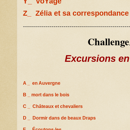
Y_ voYage
Z_ Zélia et sa correspondance
----------------------------------------------------
Challeng
Excursions en 
A _ en Auvergne
B _ mort dans le bois
C _ Châteaux et chevaliers
D _ Dormir dans de beaux Draps
E _ Écoutons-les