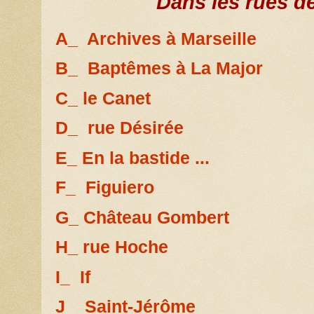
Dans les rues de
A_ Archives à Marseille
B_ Baptêmes à La Major
C_ le Canet
D_ rue Désirée
E_ En la bastide ...
F_ Figuiero
G_ Château Gombert
H_ rue Hoche
I_ If
J_ Saint-Jérôme