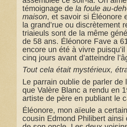
assemblée ce soir-là. On aimer
témoignage de
la foule au-de
maison
, et savoir si Éléonore 
la grand’rue ou discrètement 
triaieuls sont de la même gén
de 58 ans. Éléonore Fave a 61
encore un été à vivre puisqu’i
cinq jours avant d’atteindre l’
Tout cela était mystérieux, étr
Le parrain oublie de parler de 
que Valère Blanc a rendu en 
artiste de père en publiant le
Éléonore, mon aïeule a certai
cousin Edmond Philibert ainsi 
de son oncle. Les deux voisins