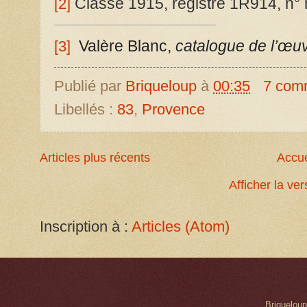
Classe 1915, registre 1R914, n° 
[2]
Valère Blanc,
catalogue de l’œu
[3]
Publié par
Briqueloup
à
00:35
7 com
Libellés :
83
,
Provence
Articles plus récents
Accue
Afficher la ve
Inscription à :
Articles (Atom)
Briqueloup