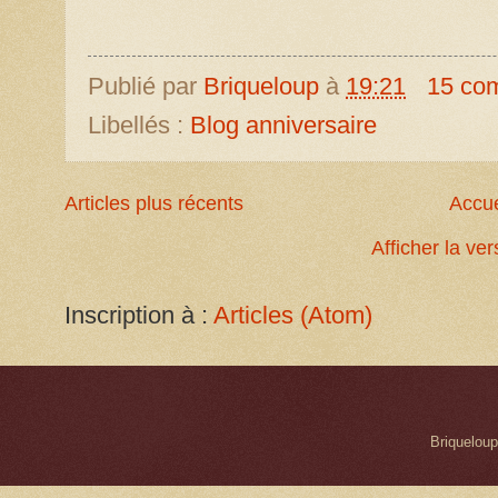
Publié par
Briqueloup
à
19:21
15 co
Libellés :
Blog anniversaire
Articles plus récents
Accue
Afficher la ve
Inscription à :
Articles (Atom)
Briqueloup