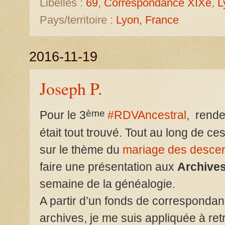
Libellés :
69
,
Correspondance XIXe
,
L
Pays/territoire :
Lyon, France
2016-11-19
Joseph P.
ème
Pour le 3
#RDVAncestral
, rend
était tout trouvé. Tout au long de ces
sur le thème du
mariage des descen
faire une présentation aux
Archive
semaine de la généalogie.
A partir d’un fonds de corresponda
archives, je me suis appliquée à ret