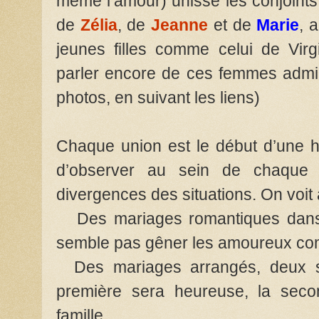
même l’amour) unisse les conjoints
de
Zélia
, de
Jeanne
et de
Marie
, 
jeunes filles comme celui de Virgi
parler encore de ces femmes admir
photos, en suivant les liens)
Chaque union est le début d’une hi
d’observer au sein de chaque b
divergences des situations. On voit a
Des mariages romantiques dans l
semble pas gêner les amoureux c
Des mariages arrangés, deux sœ
première sera heureuse, la seco
famille.