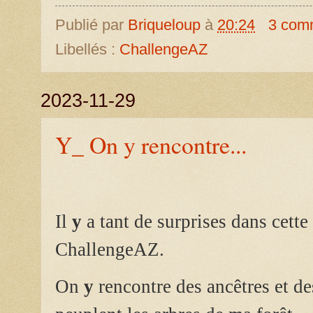
Publié par
Briqueloup
à
20:24
3 com
Libellés :
ChallengeAZ
2023-11-29
Y_ On y rencontre...
Il
y
a tant de surprises dans cette 
ChallengeAZ.
On
y
rencontre des ancêtres et de