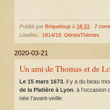
Publié par
Briqueloup
à
18:33
7 com
Libellés :
1914/18
,
GénéaThèmes
2020-03-21
Un ami de Thomas et de Lo
Le 15 mars 1673
, il y a du beau m
de la Platière à Lyon
, à l’occasion 
née l’avant-veille.