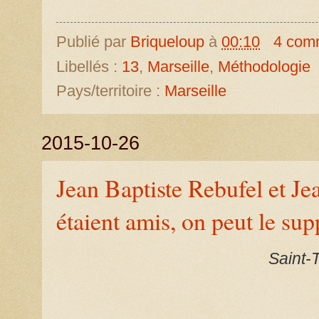
Publié par
Briqueloup
à
00:10
4 com
Libellés :
13
,
Marseille
,
Méthodologie
Pays/territoire :
Marseille
2015-10-26
Jean Baptiste Rebufel et J
étaient amis, on peut le su
Saint-