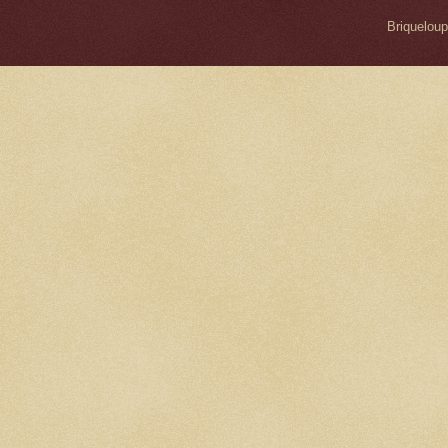
Briqueloup