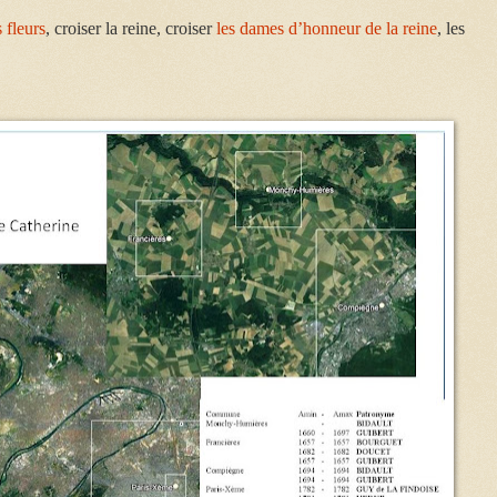
s fleurs
, croiser la reine, croiser
les dames d’honneur de la reine
, les