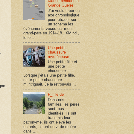
Marius pendant la
Grande Guerre
J’ai voulu créer un
axe chronologique
pour retracer sur
un schéma les
événements vécus par mon
grand-père en 1914-18 . XMind ,
le lo...
Une petite
chaussure
mystérieuse
Une petite fille et
une petite
chaussure.
Lorsque j’étais une petite fille,
cette petite chaussure
m’intriguait. Je la retrouvais ...
gne
F_fille de
Dans nos
familles, les pères
sont tous
identifiés, ils ont
transmis leur
patronyme, ils ont élevé les
enfants, ils ont servi de repère
dans ...