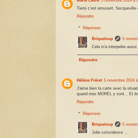
Marie Laure
5 novembre 2024 à 
Tiens c’est amusant, Secquevill
Répondre
Réponses
Briqueloup
5 novemb
Cela m'a interpelée aussi
Répondre
Hélène Fréret
5 novembre 2024 à
J'aime bien ta carte avec la sit
quand mes MOREL y sont... Et ils s
Répondre
Réponses
Briqueloup
5 novemb
Jolie coïncidence ...