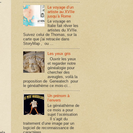
Le voyage d’un
artiste au XVIIe
jusqu’à Rome
Le voyage en
Italie fait rêver les
artistes du XVIIe.
Suivez celui de Thomas, sur la
carte que j'ai retracée dans
StoryMap , ou ...
Les yeux gris
Ouvrir les yeux
et regarder notre
généalogie pour
chercher des
aveugles, voilà la
proposition de Geneatech pour
le généathème ce mois-ci...
Un prénom à
l’envers
Le généathème de
ce mois a pour
sujet l’océrisation
. Il s’agit du
traitement d’une image par un
logiciel de reconnaissance de
caractères, ...
ela