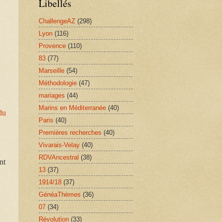
Libellés
ChallengeAZ
(298)
Lyon
(116)
Provence
(110)
83
(77)
Marseille
(54)
Méthodologie
(47)
mariages
(44)
Marins en Méditerranée
(40)
du
Paris
(40)
Premières recherches
(40)
Vivarais-Velay
(40)
RDVAncestral
(38)
nt
13
(37)
1914/18
(37)
GénéaThèmes
(36)
07
(34)
Révolution
(33)