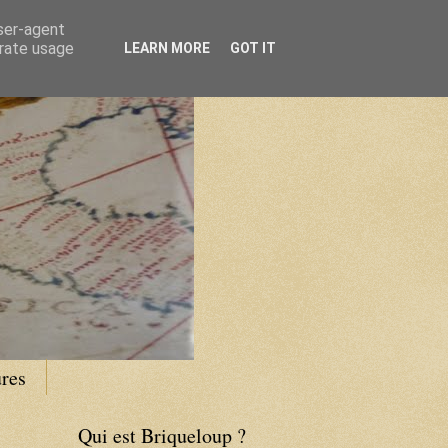
user-agent
erate usage
LEARN MORE
GOT IT
res
Qui est Briqueloup ?