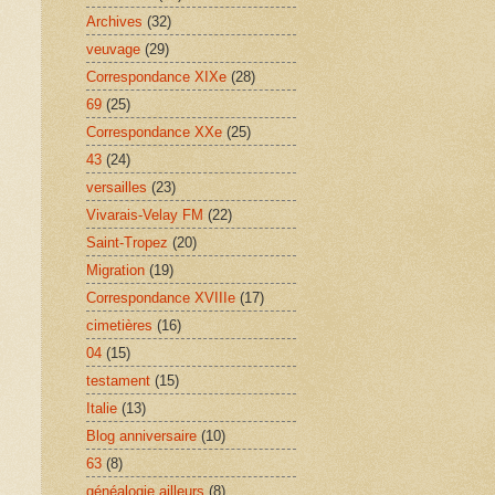
Archives
(32)
veuvage
(29)
Correspondance XIXe
(28)
69
(25)
Correspondance XXe
(25)
43
(24)
versailles
(23)
Vivarais-Velay FM
(22)
Saint-Tropez
(20)
Migration
(19)
Correspondance XVIIIe
(17)
cimetières
(16)
04
(15)
testament
(15)
Italie
(13)
Blog anniversaire
(10)
63
(8)
généalogie ailleurs
(8)