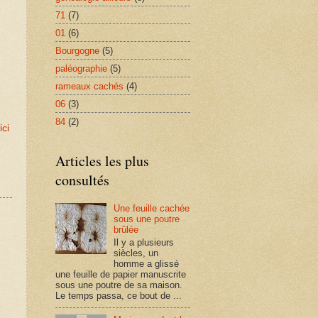
71
(7)
01
(6)
Bourgogne
(5)
paléographie
(5)
rameaux cachés
(4)
06
(3)
84
(2)
ici
Articles les plus
consultés
Une feuille cachée
sous une poutre
brûlée
Il y a plusieurs
siècles, un
homme a glissé
une feuille de papier manuscrite
sous une poutre de sa maison.
Le temps passa, ce bout de ...