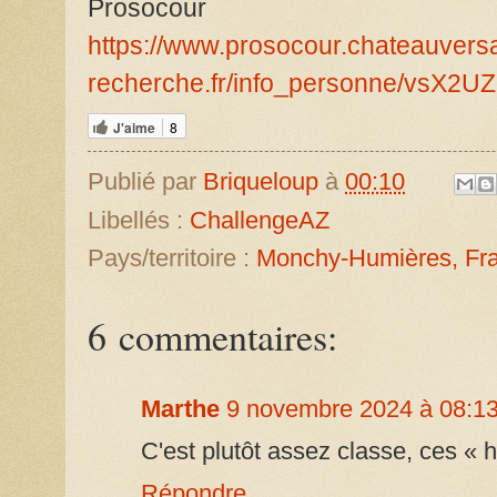
Prosocour
https://www.prosocour.chateauversa
recherche.fr/info_personne/vsX2
J'aime
8
Publié par
Briqueloup
à
00:10
Libellés :
ChallengeAZ
Pays/territoire :
Monchy-Humières, Fr
6 commentaires:
Marthe
9 novembre 2024 à 08:1
C'est plutôt assez classe, ces « 
Répondre