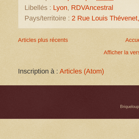
Libellés :
Lyon
,
RDVAncestral
Pays/territoire :
2 Rue Louis Thévenet
Articles plus récents
Accue
Afficher la ve
Inscription à :
Articles (Atom)
Briqueloup