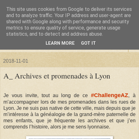
This site uses cookies from Google to deliver its services
La forêt de Briqueloup
and to analyze traffic. Your IP address and user-agent are
shared with Google along with performance and security
metrics to ensure quality of service, generate usage
"Nous deviendrons des histoires pour nos enfants"
statistics, and to detect and address abuse.
LEARN MORE
GOT IT
▼
2018-11-01
A_ Archives et promenades à Lyon
#ChallengeAZ
,
Je vous invite, tout au long de ce
à
m’accompagner lors de mes promenades dans les rues de
Lyon. Je ne suis pas native de cette ville, mais depuis que je
m’intéresse à la généalogie de la grand-mère paternelle de
mes enfants
, que je fréquente les archives et que j’en
comprends l’histoire,
alors je me sens lyonnaise.