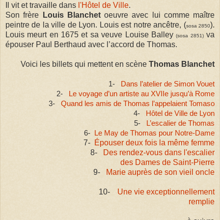
Il vit et travaille dans
l'Hôtel de Ville
.
Son frère
Louis Blanchet
oeuvre avec lui comme maître
peintre de la ville de Lyon. Louis est notre ancêtre, (
).
sosa 2850
Louis meurt en 1675 et sa veuve Louise Balley
va
(sosa 2851)
épouser Paul Berthaud avec l’accord de Thomas.
Voici les billets qui mettent en scène
Thomas Blanchet
1-
Dans l’atelier de Simon Vouet
2-
Le voyage d’un artiste au XVIIe jusqu’à Rome
3-
Quand les amis de Thomas l’appelaient Tomaso
4-
Hôtel de Ville de Lyon
5-
L’escalier de Thomas
6-
Le May de Thomas pour Notre-Dame
7-
Épouser deux fois la même femme
8-
Des rendez-vous dans l'escalier
des Dames de Saint-Pierre
9-
Marie auprès de son vieil oncle
10-
Une vie exceptionnellement
remplie