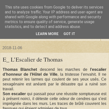
This site uses cookies from Google to deliver its services
La forêt de Briqueloup
and to analyze traffic. Your IP address and user-agent are
shared with Google along with performance and security
metrics to ensure quality of service, generate usage
"Nous deviendrons des histoires pour nos enfants"
statistics, and to detect and address abuse.
LEARN MORE
GOT IT
▼
2018-11-06
E_ L’Escalier de Thomas
Thomas Blanchet
descend les marches de
l’escalier
d’honneur de l’Hôtel de Ville
, la tristesse l’envahit. Il ne
peut retenir les larmes qui coulent de ses yeux usés. Ce
sexagénaire est anéanti par le désastre qui a ruiné son
travail.
Son escalier
qui passait pour une réussite somptueuse est
à présent noirci, il déteste cette odeur de cendres qui s’est
imprégnée dans les murs. Les traces de brûlé couvrent les
fresques qui étaient admirées de tous.