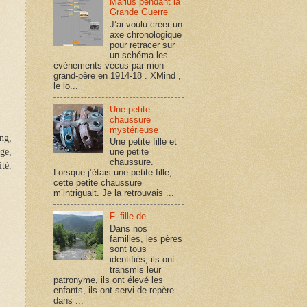
Marius pendant la
Grande Guerre
J’ai voulu créer un
axe chronologique
pour retracer sur
un schéma les
événements vécus par mon
grand-père en 1914-18 . XMind ,
le lo...
Une petite
chaussure
mystérieuse
ang,
Une petite fille et
une petite
age,
chaussure.
ité.
Lorsque j’étais une petite fille,
cette petite chaussure
m’intriguait. Je la retrouvais ...
F_fille de
Dans nos
familles, les pères
sont tous
identifiés, ils ont
transmis leur
patronyme, ils ont élevé les
enfants, ils ont servi de repère
dans ...