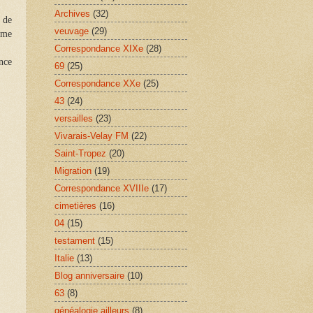
Archives
(32)
r de
veuvage
(29)
 me
Correspondance XIXe
(28)
ance
69
(25)
Correspondance XXe
(25)
43
(24)
versailles
(23)
Vivarais-Velay FM
(22)
Saint-Tropez
(20)
Migration
(19)
Correspondance XVIIIe
(17)
cimetières
(16)
04
(15)
testament
(15)
Italie
(13)
Blog anniversaire
(10)
63
(8)
généalogie ailleurs
(8)