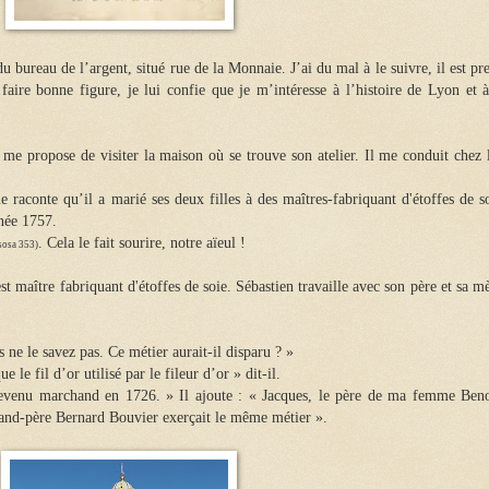
u bureau de l’argent, situé rue de la Monnaie. J’ai du mal à le suivre, il est pr
faire bonne figure, je lui confie que je m’intéresse à l’histoire de Lyon et à
me propose de visiter la maison où se trouve son atelier. Il me conduit chez l
raconte qu’il a marié ses deux filles à des maîtres-fabriquant d'étoffes de so
nnée 1757.
. Cela le fait sourire, notre aïeul !
sosa 353)
 est maître fabriquant d'étoffes de soie. Sébastien travaille avec son père et sa m
s ne le savez pas. Ce métier aurait-il disparu ? »
que le fil d’or utilisé par le fileur d’or » dit-il.
 devenu marchand en 1726. » Il ajoute : « Jacques, le père de ma femme Beno
rand-père Bernard Bouvier exerçait le même métier ».