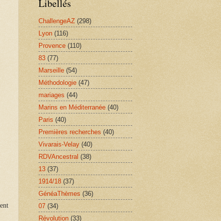
Libellés
ChallengeAZ
(298)
Lyon
(116)
Provence
(110)
83
(77)
Marseille
(54)
Méthodologie
(47)
mariages
(44)
Marins en Méditerranée
(40)
Paris
(40)
Premières recherches
(40)
Vivarais-Velay
(40)
RDVAncestral
(38)
13
(37)
1914/18
(37)
GénéaThèmes
(36)
gent
07
(34)
Révolution
(33)