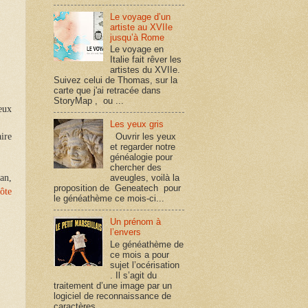
Le voyage d’un
artiste au XVIIe
jusqu’à Rome
Le voyage en
Italie fait rêver les
artistes du XVIIe.
Suivez celui de Thomas, sur la
carte que j'ai retracée dans
StoryMap , ou ...
eux
Les yeux gris
Ouvrir les yeux
ire
et regarder notre
généalogie pour
chercher des
aveugles, voilà la
san,
proposition de Geneatech pour
ôte
le généathème ce mois-ci...
Un prénom à
l’envers
Le généathème de
ce mois a pour
sujet l’océrisation
. Il s’agit du
traitement d’une image par un
logiciel de reconnaissance de
caractères, ...