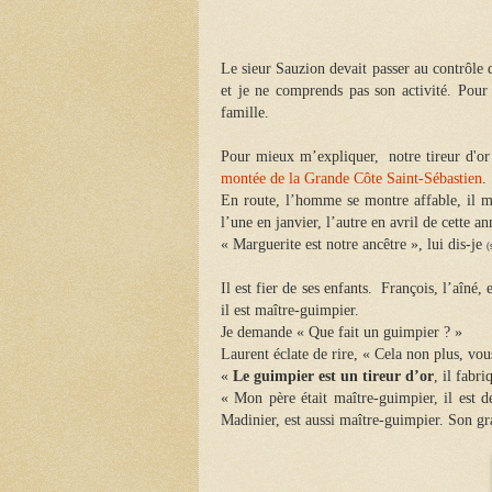
Le sieur Sauzion devait passer au contrôle d
et je ne comprends pas son activité. Pour 
famille.
Pour mieux m’expliquer, notre tireur d'or 
montée de la Grande Côte Saint-Sébastien
.
En route, l’homme se montre affable, il me 
l’une en janvier, l’autre en avril de cette a
« Marguerite est notre ancêtre », lui dis-je
(
Il est fier de ses enfants. François, l’aîné,
il est maître-guimpier.
Je demande « Que fait un guimpier ? »
Laurent éclate de rire, « Cela non plus, vou
«
Le guimpier est un tireur d’or
, il fabri
« Mon père était maître-guimpier, il est
Madinier, est aussi maître-guimpier. Son g