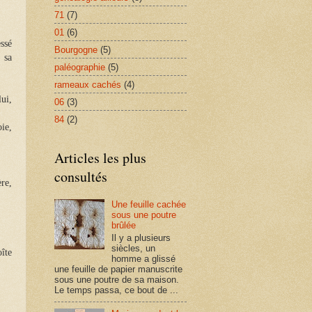
71
(7)
01
(6)
essé
Bourgogne
(5)
 sa
paléographie
(5)
rameaux cachés
(4)
ui,
06
(3)
84
(2)
ie,
Articles les plus
consultés
ère,
Une feuille cachée
sous une poutre
brûlée
Il y a plusieurs
siècles, un
îte
homme a glissé
une feuille de papier manuscrite
sous une poutre de sa maison.
Le temps passa, ce bout de ...