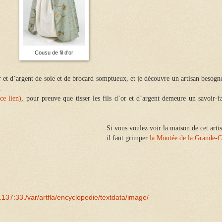
Cousu de fil d'or
 et d’argent de soie et de brocard somptueux, et je découvre un artisan besogn
.
ce lien)
, pour preuve que tisser les fils d’or et d’argent demeure un savoir-fa
Si vous voulez voir la maison de cet arti
il faut grimper
la Montée de la Grande-C
_?p.137:33./var/artfla/encyclopedie/textdata/image/