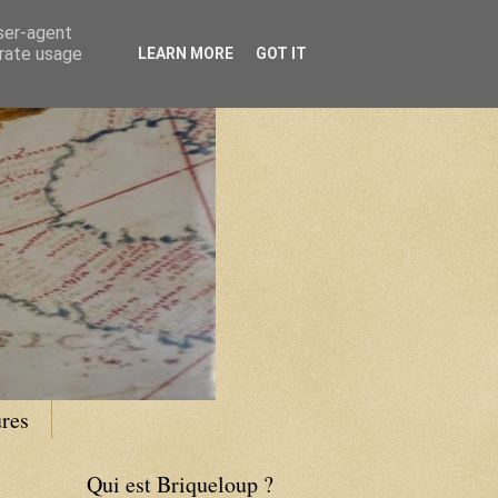
user-agent
erate usage
LEARN MORE
GOT IT
res
Qui est Briqueloup ?