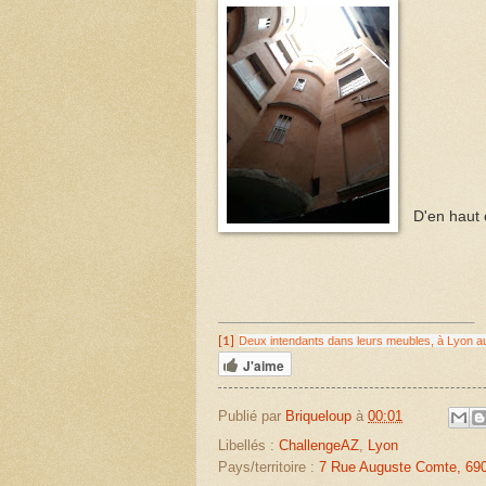
D'en haut 
[1]
Deux intendants dans leurs meubles, à Lyon a
J'aime
Publié par
Briqueloup
à
00:01
Libellés :
ChallengeAZ
,
Lyon
Pays/territoire :
7 Rue Auguste Comte, 690