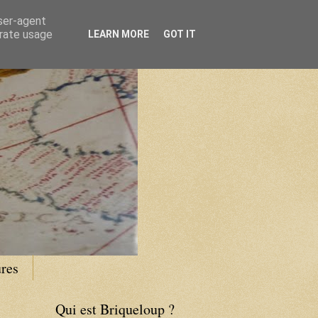
user-agent
erate usage
LEARN MORE
GOT IT
res
Qui est Briqueloup ?