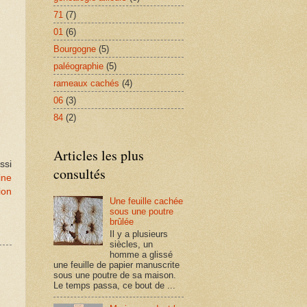
71
(7)
01
(6)
Bourgogne
(5)
paléographie
(5)
rameaux cachés
(4)
06
(3)
84
(2)
Articles les plus
ssi
consultés
ine
ion
Une feuille cachée
sous une poutre
brûlée
Il y a plusieurs
siècles, un
homme a glissé
une feuille de papier manuscrite
sous une poutre de sa maison.
Le temps passa, ce bout de ...