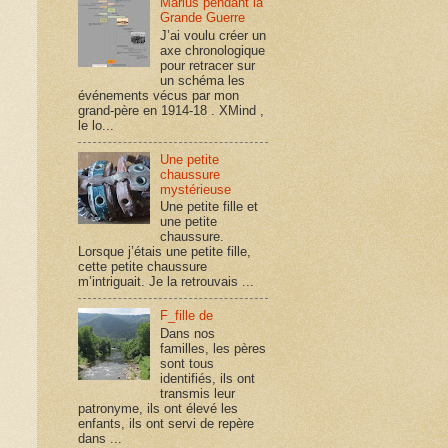
Marius pendant la
Grande Guerre
J’ai voulu créer un
axe chronologique
pour retracer sur
un schéma les
événements vécus par mon
grand-père en 1914-18 . XMind ,
le lo...
Une petite
chaussure
mystérieuse
Une petite fille et
une petite
chaussure.
Lorsque j’étais une petite fille,
cette petite chaussure
m’intriguait. Je la retrouvais ...
F_fille de
Dans nos
familles, les pères
sont tous
identifiés, ils ont
transmis leur
patronyme, ils ont élevé les
enfants, ils ont servi de repère
dans ...