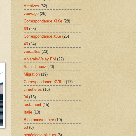
Archives
(32)
veuvage
(29)
Correspondance XIXe
(28)
69
(25)
Correspondance XXe
(25)
43
(24)
versailles
(23)
Vivarais-Velay FM
(22)
Saint-Tropez
(20)
Migration
(19)
Correspondance XVIIIe
(17)
cimetières
(16)
04
(15)
testament
(15)
Italie
(13)
Blog anniversaire
(10)
63
(8)
généalogie ailleurs
(8)