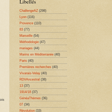
Libellés
ChallengeAZ
(298)
Lyon
(116)
Provence
(110)
83
(77)
Marseille
(54)
Méthodologie
(47)
mariages
(44)
Marins en Méditerranée
(40)
Paris
(40)
Premières recherches
(40)
Vivarais-Velay
(40)
RDVAncestral
(38)
13
(37)
1914/18
(37)
GénéaThèmes
(36)
ois
07
(34)
Révolution
(33)