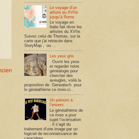
Le voyage d’un
artiste au XVIIe
jusqu’à Rome
Le voyage en
Italie fait rêver les
artistes du XVIIe.
Suivez celui de Thomas, sur la
carte que j'ai retracée dans
StoryMap , ou ...
Les yeux gris
Ouvrir les yeux
et regarder notre
ncien
généalogie pour
chercher des
aveugles, voilà la
proposition de Geneatech pour
le généathème ce mois-ci...
Un prénom à
l’envers
Le généathème de
ce mois a pour
sujet l’océrisation
. Il s’agit du
traitement d’une image par un
logiciel de reconnaissance de
caractères, ...