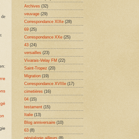
Archives
(32)
veuvage
(29)
 de
Correspondance XIXe
(28)
69
(25)
t
Correspondance XXe
(25)
43
(24)
versailles
(23)
Vivarais-Velay FM
(22)
en:
Saint-Tropez
(20)
Migration
(19)
rre
Correspondance XVIIIe
(17)
ons
cimetières
(16)
04
(15)
ngé
testament
(15)
Italie
(13)
yon
Blog anniversaire
(10)
gie
63
(8)
généalogie ailleurs
(8)