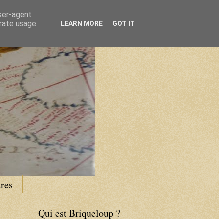
user-agent
erate usage
LEARN MORE
GOT IT
res
Qui est Briqueloup ?