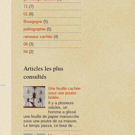
71
(7)
01
(6)
Bourgogne
(5)
paléographie
(5)
rameaux cachés
(4)
06
(3)
84
(2)
Articles les plus
consultés
Une feuille cachée
sous une poutre
brûlée
Il y a plusieurs
siècles, un
homme a glissé
une feuille de papier manuscrite
sous une poutre de sa maison.
Le temps passa, ce bout de ...