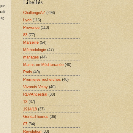
Libellés
 que
ait
ChallengeAZ
(298)
og.
Lyon
(116)
Provence
(110)
83
(77)
Marseille
(54)
Méthodologie
(47)
mariages
(44)
Marins en Méditerranée
(40)
Paris
(40)
Premières recherches
(40)
Vivarais-Velay
(40)
RDVAncestral
(38)
13
(37)
1914/18
(37)
GénéaThèmes
(36)
07
(34)
Révolution
(33)