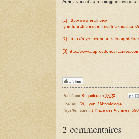
Auriez-vous d'autres suggestions pour 
[1]
http://www.archives-
lyon.fr/archives/sections/fr/expositio
[2]
https://rayonsxuneautreimagedelagr
[3]
http://www.aupresdenosracines.com/
J'aime
Publié par
Briqueloup
à
18:23
Libellés :
69
,
Lyon
,
Méthodologie
Pays/territoire :
1 Place des Archives, 690
2 commentaires: