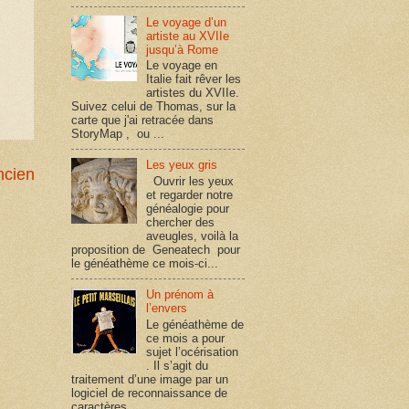
Le voyage d’un
artiste au XVIIe
jusqu’à Rome
Le voyage en
Italie fait rêver les
artistes du XVIIe.
Suivez celui de Thomas, sur la
carte que j'ai retracée dans
StoryMap , ou ...
Les yeux gris
ncien
Ouvrir les yeux
et regarder notre
généalogie pour
chercher des
aveugles, voilà la
proposition de Geneatech pour
le généathème ce mois-ci...
Un prénom à
l’envers
Le généathème de
ce mois a pour
sujet l’océrisation
. Il s’agit du
traitement d’une image par un
logiciel de reconnaissance de
caractères, ...