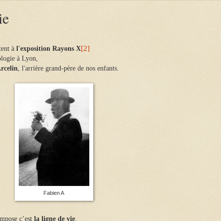
ie
[2]
tent à
l'exposition Rayons X
ologie à Lyon,
rcelin
, l'arrière grand-père de nos enfants.
Fabien A
’impose c’est
la ligne de vie
.