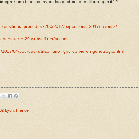
intégrer une timeline avec des photos de meilleure qualité ?
ns/expositions_preceden2700/2017/expositions_2017/rayonsx/
andeguerre-20.webself.net/accueil
2017/04/pourquoi-utiliser-une-ligne-de-vie-en-genealogie.html
02 Lyon, France