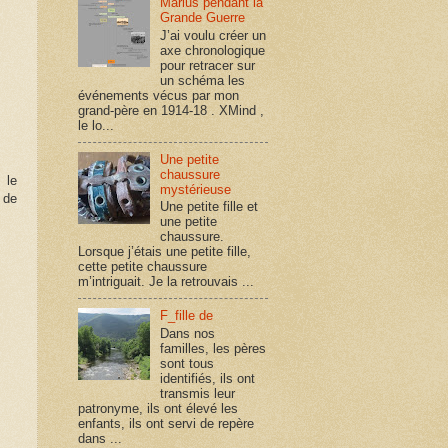
Marius pendant la
Grande Guerre
J’ai voulu créer un
axe chronologique
pour retracer sur
un schéma les
événements vécus par mon
grand-père en 1914-18 . XMind ,
le lo...
Une petite
chaussure
 le
mystérieuse
 de
Une petite fille et
une petite
chaussure.
Lorsque j’étais une petite fille,
cette petite chaussure
m’intriguait. Je la retrouvais ...
F_fille de
Dans nos
familles, les pères
sont tous
identifiés, ils ont
transmis leur
patronyme, ils ont élevé les
enfants, ils ont servi de repère
dans ...