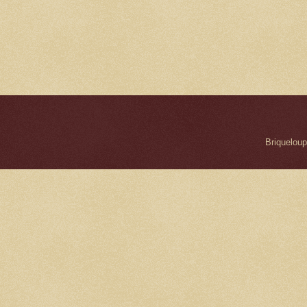
Briqueloup