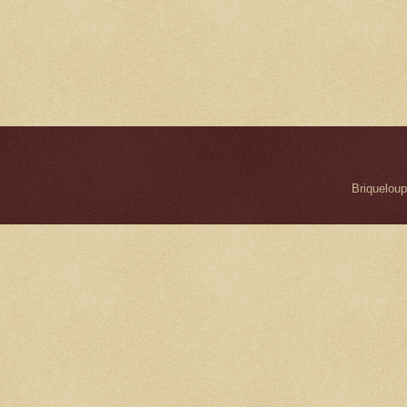
Briqueloup