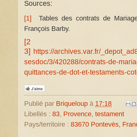
Sources:
[1]
Tables des contrats de Mariage
François Barby.
[2
3]
https://archives.var.fr/_depot_
sesdoc/3/420288/contrats-de-maria
quittances-de-dot-et-testaments-co
J'aime
Publié par
Briqueloup
à
17:18
Libellés :
83
,
Provence
,
testament
Pays/territoire :
83670 Pontevès, Fran