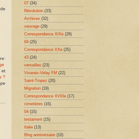
07
(34)
 de
Révolution
(33)
Archives
(32)
veuvage
(29)
Correspondance XIXe
(28)
69
(25)
Correspondance XXe
(25)
43
(24)
re:
age
versailles
(23)
et
Vivarais-Velay FM
(22)
e ?
Saint-Tropez
(20)
ppe
Migration
(19)
Correspondance XVIIIe
(17)
cimetières
(16)
04
(15)
testament
(15)
Italie
(13)
Blog anniversaire
(10)