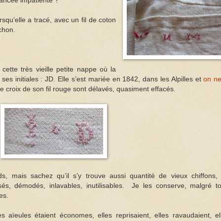
fiancée impatiente ?
rsqu’elle a tracé, avec un fil de coton
rchon.
 cette très vieille petite nappe où la
ses initiales : JD. Elle s’est mariée en 1842, dans les Alpilles et
on ne
 de croix de son fil rouge sont délavés, quasiment effacés.
s, mais sachez qu’il s’y trouve aussi quantité de vieux chiffons,
s, démodés, inlavables, inutilisables.
Je les conserve, malgré to
les.
s aïeules étaient économes, elles reprisaient, elles ravaudaient, el