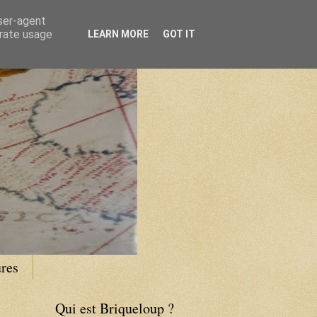
user-agent
erate usage
LEARN MORE
GOT IT
res
Qui est Briqueloup ?