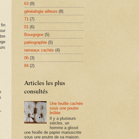
63
(8)
généalogie ailleurs
(8)
71
(7)
fin
01
(6)
our
Bourgogne
(5)
bre
nge
paléographie
(5)
urs
rameaux cachés
(4)
06
(3)
84
(2)
Articles les plus
consultés
e
s
Une feuille cachée
sous une poutre
brûlée
Il y a plusieurs
siècles, un
homme a glissé
une feuille de papier manuscrite
sous une poutre de sa maison.