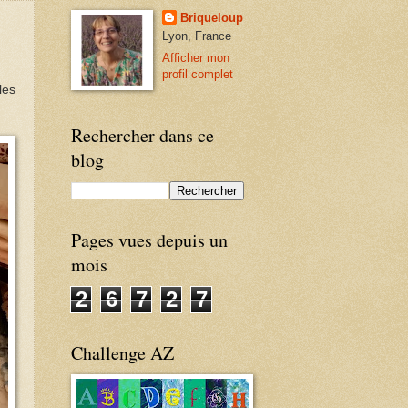
Briqueloup
Lyon, France
Afficher mon
profil complet
les
Rechercher dans ce
blog
Pages vues depuis un
mois
2
6
7
2
7
Challenge AZ