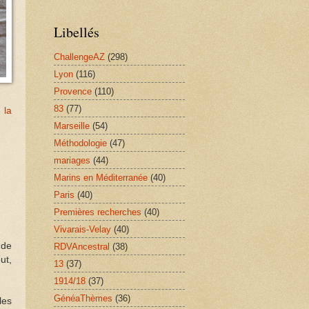
Libellés
ChallengeAZ
(298)
Lyon
(116)
Provence
(110)
83
(77)
 la
Marseille
(54)
Méthodologie
(47)
mariages
(44)
Marins en Méditerranée
(40)
Paris
(40)
Premières recherches
(40)
Vivarais-Velay
(40)
 de
RDVAncestral
(38)
ut,
13
(37)
1914/18
(37)
GénéaThèmes
(36)
les