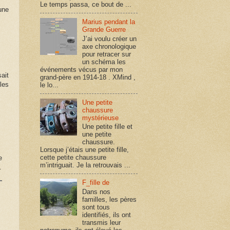
Le temps passa, ce bout de ...
une
Marius pendant la
Grande Guerre
J’ai voulu créer un
axe chronologique
pour retracer sur
un schéma les
événements vécus par mon
ait
grand-père en 1914-18 . XMind ,
les
le lo...
Une petite
chaussure
mystérieuse
Une petite fille et
une petite
chaussure.
Lorsque j’étais une petite fille,
cette petite chaussure
e
m’intriguait. Je la retrouvais ...
.
F_fille de
Dans nos
familles, les pères
sont tous
identifiés, ils ont
transmis leur