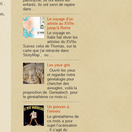
patronyme, ils ont élevé les
) ,
enfants, ils ont servi de repère
dans ...
is,
Le voyage d’un
artiste au XVIIe
jusqu’à Rome
Le voyage en
Italie fait rêver les
artistes du XVIIe.
Suivez celui de Thomas, sur la
carte que j'ai retracée dans
StoryMap , ou ...
Les yeux gris
Ouvrir les yeux
et regarder notre
généalogie pour
chercher des
aveugles, voilà la
proposition de Geneatech pour
le généathème ce mois-ci...
Un prénom à
l’envers
Le généathème de
ce mois a pour
sujet l’océrisation
. Il s’agit du