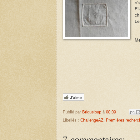
ré
El
ch
Le
Me
J'aime
Publié par
Briqueloup
à
00:09
Libellés :
ChallengeAZ
,
Premières recherc
7 commentaires: