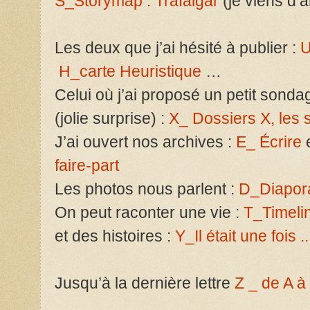
S_Storymap : Trafalgar
(je viens d’a
Les deux que j’ai hésité à publier :
U
H_carte Heuristique
…
Celui où j’ai proposé un petit son
(jolie surprise) :
X_ Dossiers X, les 
J’ai ouvert nos archives :
E_ Écrire
faire-part
Les photos nous parlent :
D_Diapo
On peut raconter une vie :
T_Timeli
et des histoires :
Y_Il était une fois ..
Jusqu’à la dernière lettre
Z _ de A à