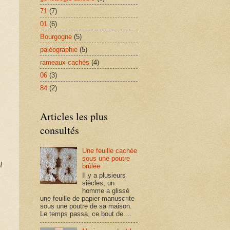
71
(7)
01
(6)
Bourgogne
(5)
paléographie
(5)
rameaux cachés
(4)
06
(3)
84
(2)
Articles les plus
consultés
Une feuille cachée
sous une poutre
l
brûlée
Il y a plusieurs
siècles, un
homme a glissé
une feuille de papier manuscrite
sous une poutre de sa maison.
Le temps passa, ce bout de ...