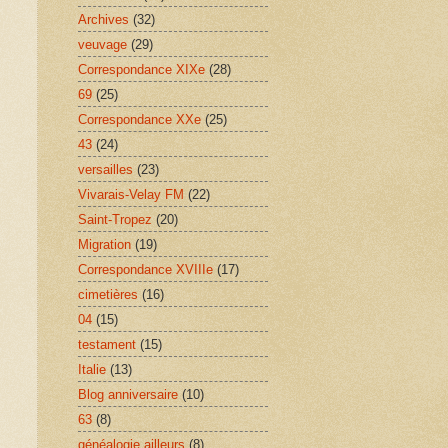
Archives
(32)
veuvage
(29)
Correspondance XIXe
(28)
69
(25)
Correspondance XXe
(25)
43
(24)
versailles
(23)
Vivarais-Velay FM
(22)
Saint-Tropez
(20)
Migration
(19)
Correspondance XVIIIe
(17)
cimetières
(16)
04
(15)
testament
(15)
Italie
(13)
Blog anniversaire
(10)
63
(8)
généalogie ailleurs
(8)