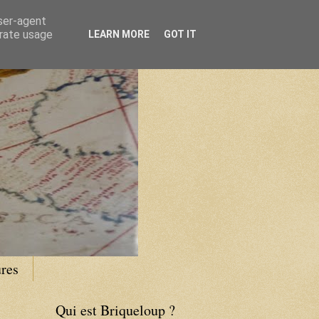
user-agent
erate usage
LEARN MORE
GOT IT
res
Qui est Briqueloup ?