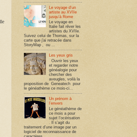
Le voyage d’un
artiste au XVIIe
jusqu’à Rome
lle
Le voyage en
Italie fait rêver les
artistes du XVIIe.
Suivez celui de Thomas, sur la
carte que j'ai retracée dans
StoryMap , ou ...
Les yeux gris
Ouvrir les yeux
et regarder notre
généalogie pour
chercher des
aveugles, voilà la
proposition de Geneatech pour
le généathème ce mois-ci...
Un prénom à
l’envers
Le généathème de
ce mois a pour
sujet l’océrisation
. Il s’agit du
traitement d’une image par un
logiciel de reconnaissance de
caractères, ...