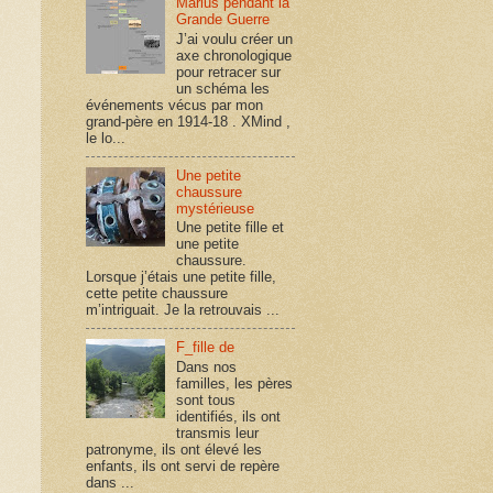
Marius pendant la
Grande Guerre
J’ai voulu créer un
axe chronologique
pour retracer sur
un schéma les
événements vécus par mon
grand-père en 1914-18 . XMind ,
le lo...
Une petite
chaussure
mystérieuse
Une petite fille et
une petite
chaussure.
Lorsque j’étais une petite fille,
cette petite chaussure
m’intriguait. Je la retrouvais ...
F_fille de
Dans nos
familles, les pères
sont tous
identifiés, ils ont
transmis leur
patronyme, ils ont élevé les
enfants, ils ont servi de repère
dans ...