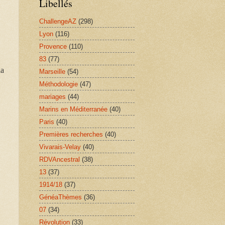
Libellés
ChallengeAZ
(298)
Lyon
(116)
Provence
(110)
83
(77)
la
Marseille
(54)
Méthodologie
(47)
mariages
(44)
Marins en Méditerranée
(40)
Paris
(40)
Premières recherches
(40)
Vivarais-Velay
(40)
RDVAncestral
(38)
13
(37)
1914/18
(37)
GénéaThèmes
(36)
07
(34)
Révolution
(33)