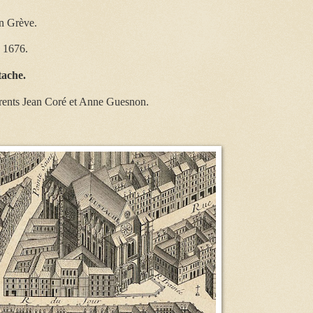
en Grève.
n 1676.
tache.
arents Jean Coré et Anne Guesnon.