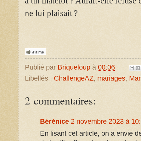
à un matelot ? Aurait-elle refusé 
ne lui plaisait ?
J'aime
Publié par
Briqueloup
à
00:06
Libellés :
ChallengeAZ
,
mariages
,
Mar
2 commentaires:
Bérénice
2 novembre 2023 à 10
En lisant cet article, on a envie 