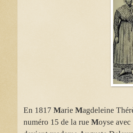
En 1817
M
arie
M
agdeleine Thérè
numéro 15 de la rue
M
oyse avec 