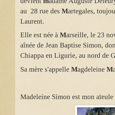
devient
m
adame Auguste Deleurye,
au
28 rue des
M
artegales, toujou
Laurent.
Elle est née à
M
arseille, le 23 no
aînée de Jean Baptise Simon, dont
Chiappa en Ligurie, au nord de 
Sa mère s'appelle
M
agdeleine
M
Madeleine Simon est mon aïeule à