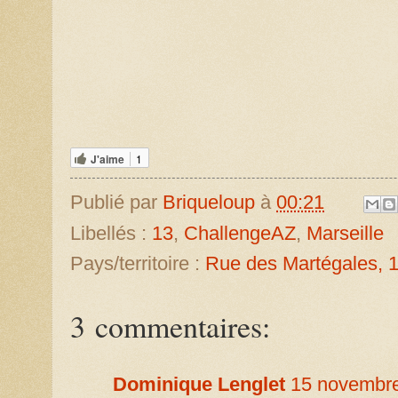
J'aime
1
Publié par
Briqueloup
à
00:21
Libellés :
13
,
ChallengeAZ
,
Marseille
Pays/territoire :
Rue des Martégales, 1
3 commentaires:
Dominique Lenglet
15 novembre